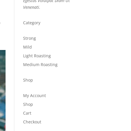
Egestas Volutpat Diam Ut
Venenati.
n
Category
Strong
Mild
Light Roasting
Medium Roasting
Shop
My Account
Shop
Cart
Checkout