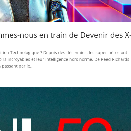
mmes-nous en train de Devenir des X
tion Technologique ? Depuis des décennies, les super-héros ont
oirs incroyables et leur intelligence hors norme. De Reed Richards
 passant par le...