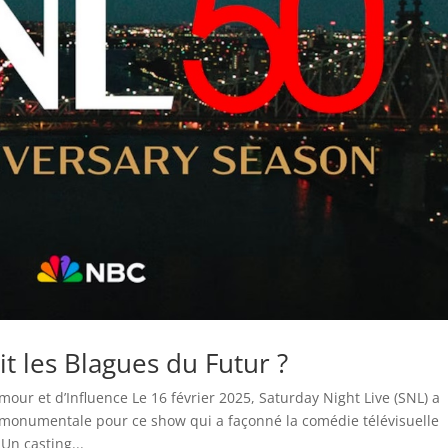
ait les Blagues du Futur ?
mour et d’Influence Le 16 février 2025, Saturday Night Live (SNL) a
 monumentale pour ce show qui a façonné la comédie télévisuelle
Un casting...