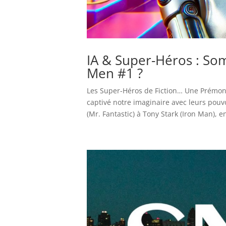
IA & Super-Héros : So
Men #1 ?
Les Super-Héros de Fiction… Une Prémoni
captivé notre imaginaire avec leurs pouv
(Mr. Fantastic) à Tony Stark (Iron Man), en