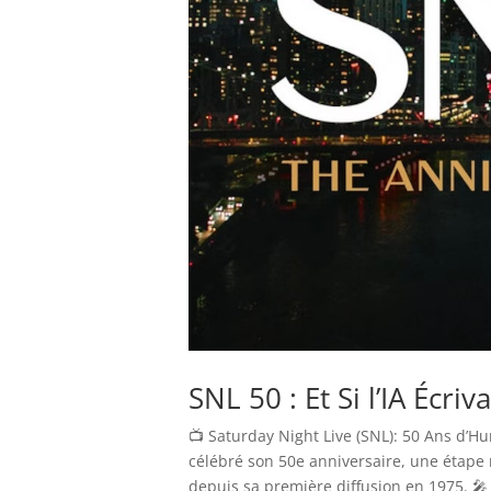
SNL 50 : Et Si l’IA Écriv
📺 Saturday Night Live (SNL): 50 Ans d’Hu
célébré son 50e anniversaire, une étape
depuis sa première diffusion en 1975. 🎤 