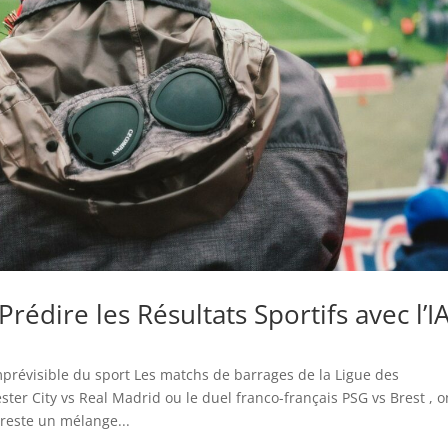
rédire les Résultats Sportifs avec l’I
 imprévisible du sport Les matchs de barrages de la Ligue des
r City vs Real Madrid ou le duel franco-français PSG vs Brest , o
 reste un mélange...